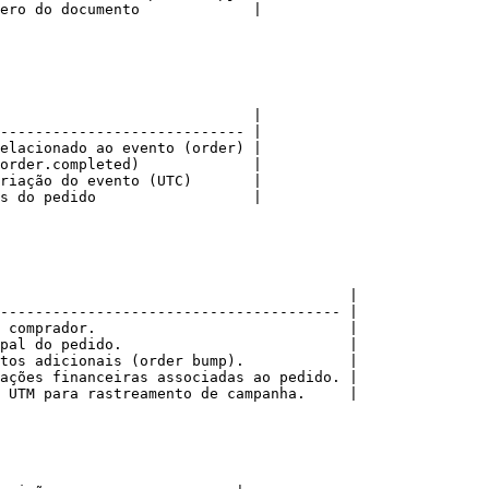
ero do documento             |

                             |

---------------------------- |

elacionado ao evento (order) |

order.completed)             |

riação do evento (UTC)       |

s do pedido                  |

                                        |

--------------------------------------- |

 comprador.                             |

pal do pedido.                          |

tos adicionais (order bump).            |

ações financeiras associadas ao pedido. |

 UTM para rastreamento de campanha.     |
