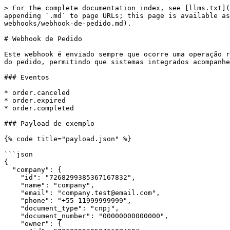
> For the complete documentation index, see [llms.txt](
appending `.md` to page URLs; this page is available a
webhooks/webhook-de-pedido.md).

# Webhook de Pedido

Este webhook é enviado sempre que ocorre uma operação r
do pedido, permitindo que sistemas integrados acompanhe
### Eventos

* order.canceled

* order.expired

* order.completed

### Payload de exemplo

{% code title="payload.json" %}

```json

{

  "company": {

    "id": "7268299385367167832",

    "name": "company",

    "email": "company.test@email.com",

    "phone": "+55 11999999999",

    "document_type": "cnpj",

    "document_number": "00000000000000",

    "owner": {
