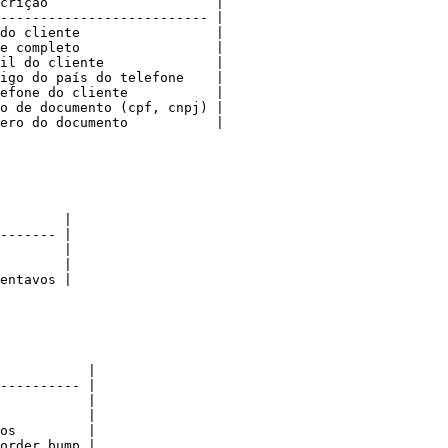
crição                     |

-------------------------- |

do cliente                 |

e completo                 |

il do cliente              |

igo do país do telefone    |

efone do cliente           |

o de documento (cpf, cnpj) |

ero do documento           |

        |

------- |

        |

        |

entavos |

           |

---------- |

           |

           |

os         |

order bump |
