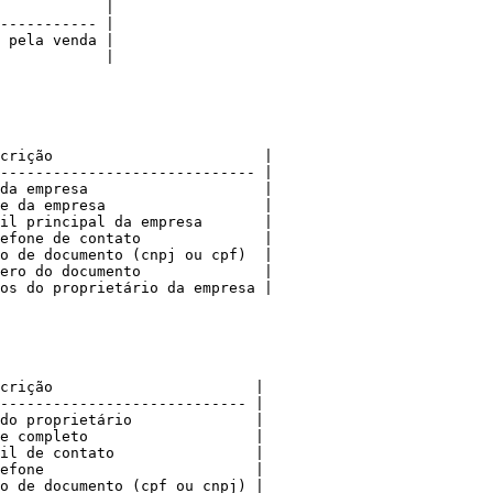
            |

----------- |

 pela venda |

            |

crição                        |

----------------------------- |

da empresa                    |

e da empresa                  |

il principal da empresa       |

efone de contato              |

o de documento (cnpj ou cpf)  |

ero do documento              |

os do proprietário da empresa |

crição                       |

---------------------------- |

do proprietário              |

e completo                   |

il de contato                |

efone                        |

o de documento (cpf ou cnpj) |
