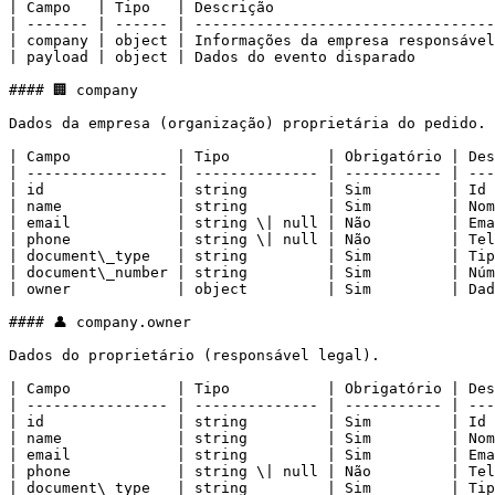
| Campo   | Tipo   | Descrição                         
| ------- | ------ | ----------------------------------
| company | object | Informações da empresa responsável
| payload | object | Dados do evento disparado         
#### 🏢 company

Dados da empresa (organização) proprietária do pedido.

| Campo            | Tipo           | Obrigatório | Des
| ---------------- | -------------- | ----------- | ---
| id               | string         | Sim         | Id 
| name             | string         | Sim         | Nom
| email            | string \| null | Não         | Ema
| phone            | string \| null | Não         | Tel
| document\_type   | string         | Sim         | Tip
| document\_number | string         | Sim         | Núm
| owner            | object         | Sim         | Dad
#### 👤 company.owner

Dados do proprietário (responsável legal).

| Campo            | Tipo           | Obrigatório | Des
| ---------------- | -------------- | ----------- | ---
| id               | string         | Sim         | Id 
| name             | string         | Sim         | Nom
| email            | string         | Sim         | Ema
| phone            | string \| null | Não         | Tel
| document\_type   | string         | Sim         | Tip