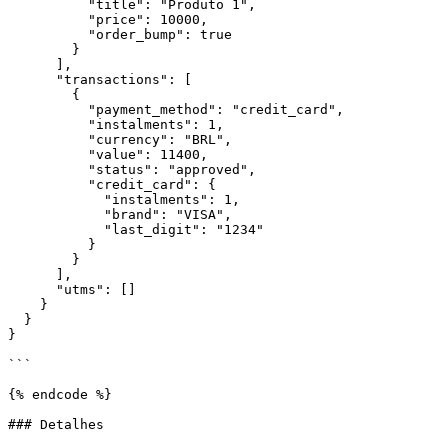
          "title": "Produto 1",

          "price": 10000,

          "order_bump": true

        }

      ],

      "transactions": [

        {

          "payment_method": "credit_card",

          "instalments": 1,

          "currency": "BRL",

          "value": 11400,

          "status": "approved",

          "credit_card": {

            "instalments": 1,

            "brand": "VISA",

            "last_digit": "1234"

          }

        }

      ],

      "utms": []

    }

  }

}

```

{% endcode %}

### Detalhes
