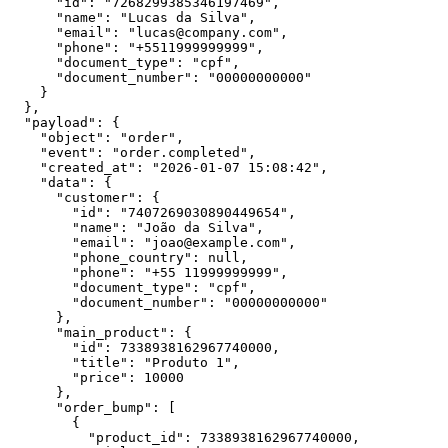
      "id": "7268299385346197469",

      "name": "Lucas da Silva",

      "email": "lucas@company.com",

      "phone": "+5511999999999",

      "document_type": "cpf",

      "document_number": "00000000000"

    }

  },

  "payload": {

    "object": "order",

    "event": "order.completed",

    "created_at": "2026-01-07 15:08:42",

    "data": {

      "customer": {

        "id": "7407269030890449654",

        "name": "João da Silva",

        "email": "joao@example.com",

        "phone_country": null,

        "phone": "+55 11999999999",

        "document_type": "cpf",

        "document_number": "00000000000"

      },

      "main_product": {

        "id": 7338938162967740000,

        "title": "Produto 1",

        "price": 10000

      },

      "order_bump": [

        {

          "product_id": 7338938162967740000,
