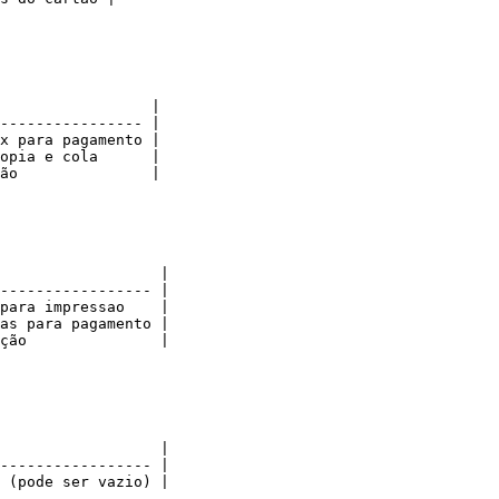
                 |

---------------- |

x para pagamento |

opia e cola      |

ão               |

                  |

----------------- |

para impressao    |

as para pagamento |

ção               |

                  |

----------------- |
