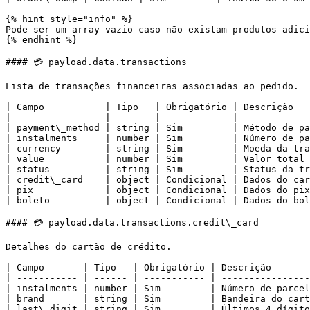
{% hint style="info" %}

Pode ser um array vazio caso não existam produtos adici
{% endhint %}

#### 💳 payload.data.transactions

Lista de transações financeiras associadas ao pedido.

| Campo           | Tipo   | Obrigatório | Descrição   
| --------------- | ------ | ----------- | ------------
| payment\_method | string | Sim         | Método de pa
| instalments     | number | Sim         | Número de pa
| currency        | string | Sim         | Moeda da tra
| value           | number | Sim         | Valor total 
| status          | string | Sim         | Status da tr
| credit\_card    | object | Condicional | Dados do car
| pix             | object | Condicional | Dados do pix
| boleto          | object | Condicional | Dados do bol
#### 💳 payload.data.transactions.credit\_card

Detalhes do cartão de crédito.

| Campo       | Tipo   | Obrigatório | Descrição       
| ----------- | ------ | ----------- | ----------------
| instalments | number | Sim         | Número de parcel
| brand       | string | Sim         | Bandeira do cart
| last\_digit | string | Sim         | Últimos 4 dígito