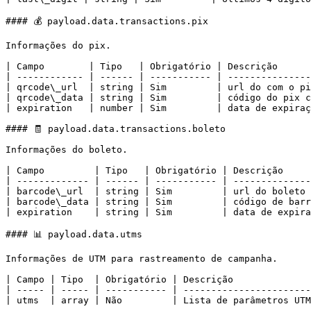
#### 💰 payload.data.transactions.pix

Informações do pix.

| Campo        | Tipo   | Obrigatório | Descrição      
| ------------ | ------ | ----------- | ---------------
| qrcode\_url  | string | Sim         | url do com o pi
| qrcode\_data | string | Sim         | código do pix c
| expiration   | number | Sim         | data de expiraç
#### 🧾 payload.data.transactions.boleto

Informações do boleto.

| Campo         | Tipo   | Obrigatório | Descrição     
| ------------- | ------ | ----------- | --------------
| barcode\_url  | string | Sim         | url do boleto 
| barcode\_data | string | Sim         | código de barr
| expiration    | string | Sim         | data de expira
#### 📊 payload.data.utms

Informações de UTM para rastreamento de campanha.

| Campo | Tipo  | Obrigatório | Descrição              
| ----- | ----- | ----------- | -----------------------