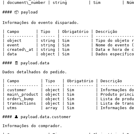
| document\_number | string         | Sim         | Núm
#### 📦 payload

Informações do evento disparado.

| Campo       | Tipo   | Obrigatório | Descrição       
| ----------- | ------ | ----------- | ----------------
| object      | string | Sim         | Tipo do objeto r
| event       | string | Sim         | Nome do evento (
| created\_at | string | Sim         | Data e hora de c
| data        | object | Sim         | Dados específico
#### 🧾 payload.data

Dados detalhados do pedido.

| Campo         | Tipo   | Obrigatório | Descrição     
| ------------- | ------ | ----------- | --------------
| customer      | object | Sim         | Informações do
| main\_product | object | Sim         | Produto princi
| order\_bump   | object | Sim         | Lista de produ
| transactions  | object | Sim         | Lista de trans
| utms          | array  | Sim         | Informações de
#### 👤 payload.data.customer

Informações do comprador.
