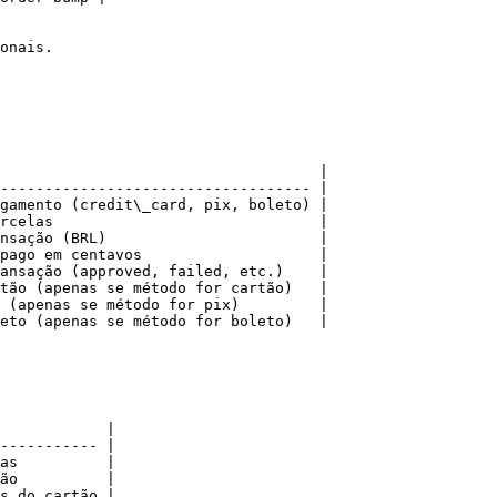
onais.

                                    |

----------------------------------- |

gamento (credit\_card, pix, boleto) |

rcelas                              |

nsação (BRL)                        |

pago em centavos                    |

ansação (approved, failed, etc.)    |

tão (apenas se método for cartão)   |

 (apenas se método for pix)         |

eto (apenas se método for boleto)   |

            |

----------- |

as          |

ão          |

s do cartão |
