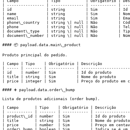
| Campo            | Tipo           | Obrigatório | Des
| ---------------- | -------------- | ----------- | ---
| id               | string         | Sim         | Id 
| name             | string         | Sim         | Nom
| email            | string         | Sim         | Ema
| phone\_country   | string \| null | Não         | Cód
| phone            | string \| null | Não         | Tel
| document\_type   | string \| null | Não         | Tip
| document\_number | string \| null | Não         | Núm
#### 📦 payload.data.main\_product

Produto principal do pedido.

| Campo | Tipo    | Obrigatório | Descrição            
| ----- | ------- | ----------- | ---------------------
| id    | number  | Sim         | Id do produto        
| title | string  | Sim         | Nome do produto      
| price | integer | Sim         | Preço do produto em c
#### ➕ payload.data.order\_bump

Lista de produtos adicionais (order bump).

| Campo       | Tipo    | Obrigatório | Descrição      
| ----------- | ------- | ----------- | ---------------
| product\_id | number  | Sim         | Id do produto  
| title       | string  | Sim         | Nome do produto
| price       | number  | Sim         | Preço em centav
| order\_bump | boolean | Sim         | Indica se é um 